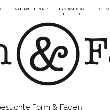
E
NÄH-ARBEITSPLATZ
HANDMADE IN
ÖFFNU
 faden
HERSFELD
Gestalten
besuchte Form & Faden