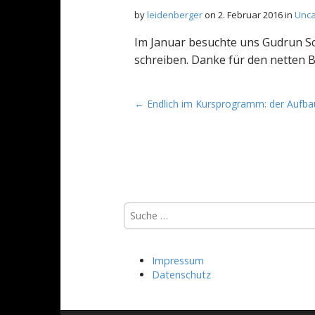
by
leidenberger
on
2. Februar 2016
in
Unca
Im Januar besuchte uns Gudrun Sc
schreiben. Danke für den netten 
P
← Endlich im Kursprogramm: der Aufbau
o
s
t
n
a
Suche
v
nach:
i
g
Impressum
a
Datenschutz
t
i