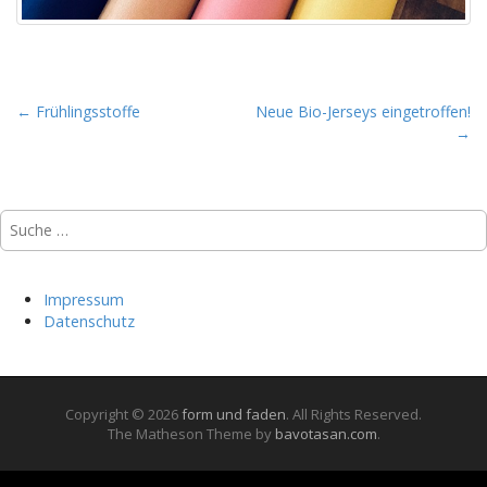
P
← Frühlingsstoffe
Neue Bio-Jerseys eingetroffen!
→
o
s
t
Suche
n
nach:
a
v
Impressum
i
Datenschutz
g
a
t
Copyright © 2026
form und faden
. All Rights Reserved.
i
The Matheson Theme by
bavotasan.com
.
o
n