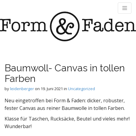
M
S
form und faden
k
a
i
i
p
n
Werkstatt für textiles Gestalten
t
m
o
e
c
n
o
n
u
Baumwoll- Canvas in tollen
t
Farben
e
n
by
leidenberger
on
19. Juni 2021
in
Uncategorized
t
Neu eingetroffen bei Form & Faden: dicker, robuster,
fester Canvas aus reiner Baumwolle in tollen Farben.
Klasse für Taschen, Rucksäcke, Beutel und vieles mehr!
Wunderbar!